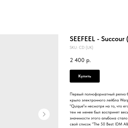
SEEFEEL - Succour
SKU:
CD (UK)
2 400
р.
Купить
Первый полноформатный релиз бр
крыло электронного лейбла Warp
"Quique"и несмотря на то, что е
тем не менее был воспринят вес
значимости этого альбома стало 
свой список "The 50 Best IDM Alb