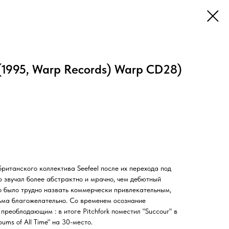
 (1995, Warp Records) Warp CD28)
итанского коллектива Seefeel после их перехода под
 звучал более абстрактно и мрачно, чем дебютный
го было трудно назвать коммерчески привлекательным,
ьма благожелательно. Со временем осознание
преоблодающим : в итоге Pitchfork поместил "Succour" в
ums of All Time" на 30-место.