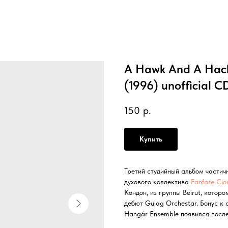
A Hawk And A Hack
(1996) unofficial C
150
р.
Купить
Третий студийный альбом частич
духового коллектива
Fanfare Cio
Кондон, из группы Beirut, кото
дебют Gulag Orchestar. Бонус к
Hangár Ensemble появился после