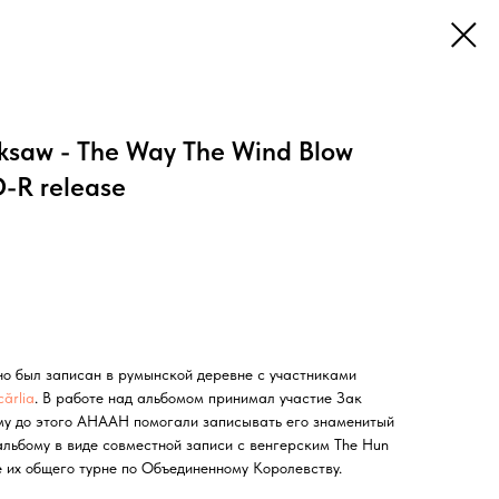
saw - The Way The Wind Blow
D-R release
но был записан в румынской деревне с участниками
cărlia
. В работе над альбомом принимал участие Зак
рому до этого AHAAH помогали записывать его знаменитый
 альбому в виде совместной записи с венгерским The Hun
 их общего турне по Объединенному Королевству.