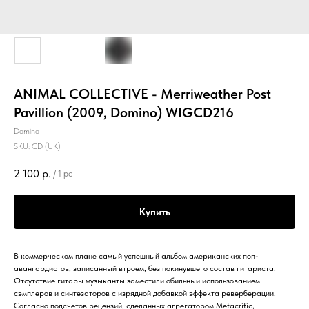
ANIMAL COLLECTIVE - Merriweather Post
Pavillion (2009, Domino) WIGCD216
Domino
SKU:
CD (UK)
2 100
р.
/
1 pc
Купить
В коммерческом плане самый успешный альбом американских поп-
авангардистов, записанный втроем, без покинувшего состав гитариста.
Отсутствие гитары музыканты заместили обильныи использованием
сэмплеров и синтезаторов с изрядной добавкой эффекта реверберации.
Согласно подсчетов рецензий, сделанных агрегатором Metacritic,