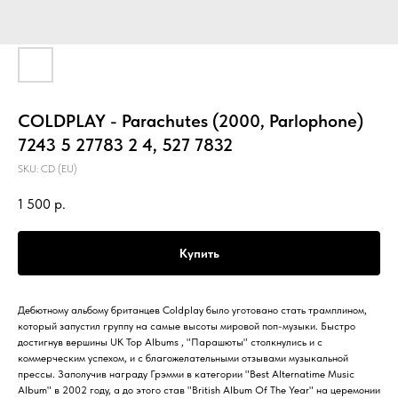
COLDPLAY - Parachutes (2000, Parlophone)
7243 5 27783 2 4, 527 7832
SKU:
CD (EU)
1 500
р.
Купить
Дебютному альбому британцев Coldplay было уготовано стать трамплином,
который запустил группу на самые высоты мировой поп-музыки. Быстро
достигнув вершины UK Top Albums , "Парашюты" столкнулись и с
коммерческим успехом, и с благожелательными отзывами музыкальной
прессы. Заполучив награду Грэмми в категории "Best Alternatime Music
Album" в 2002 году, а до этого став "British Album Of The Year" на церемонии