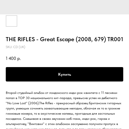
THE RIFLES - Great Escape (2008, 679) TR001
SKU:
CD (UK)
1 400
р.
Купить
Второй студийный альбом от лондонского инди-рок-квинтета с 11 песнями
попал в TOP 30 национального хит-парада, превысив успех их дебютного
"No Love Lost" (2006).The Rifles - прекрасный образец британских гитарных
групп, умеющих сочинять захватывающие мелодии, облачая их то в громкие
гимновые номера, то в акустические напевы, пригодные для застольных
посиделок. Смешивая в своем звучании моб-панк, инди-рок, гараж и
альтернативу, "Винтовки" с этим альбомом заслуженно получили пропуск в
английскую музыкальную премьер-лигу, где в те годы уверенно обосновались