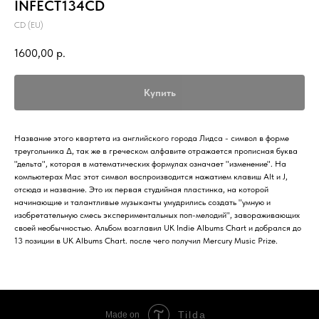
INFECT134CD
CD (EU)
1600,00
р.
Купить
Название этого квартета из английского города Лидса - символ в форме
треугольника ∆, так же в греческом алфавите отражается прописная буква
"дельта", которая в математических формулах означает "изменение". На
компьютерах Mac этот символ воспроизводится нажатием клавиш Alt и J,
отсюда и название. Это их первая студийная пластинка, на которой
начинающие и талантливые музыканты умудрились создать "умную и
изобретательную смесь экспериментальных поп-мелодий", завораживающих
своей необычностью. Альбом возглавил UK Indie Albums Chart и добрался до
13 позиции в UK Albums Сhart. после чего получил Mercury Music Prize.
Tilda
Made on