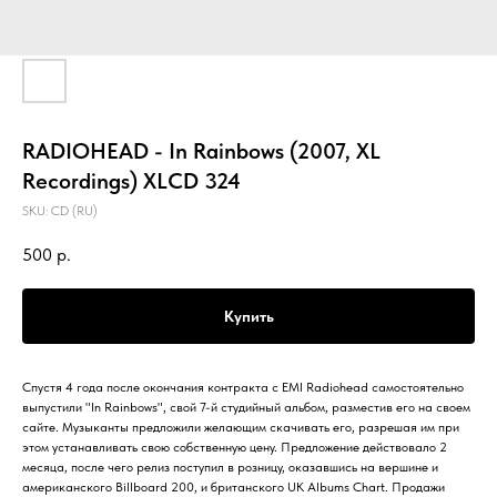
RADIOHEAD - In Rainbows (2007, XL
Recordings) XLCD 324
SKU:
CD (RU)
500
р.
Купить
Спустя 4 года после окончания контракта с EMI Radiohead самостоятельно
выпустили "In Rainbows", свой 7-й студийный альбом, разместив его на своем
сайте. Музыканты предложили желающим скачивать его, разрешая им при
этом устанавливать свою собственную цену. Предложение дейcтвовало 2
месяца, после чего релиз поступил в розницу, оказавшись на вершине и
американского Billboard 200, и британского UK Albums Chart. Продажи