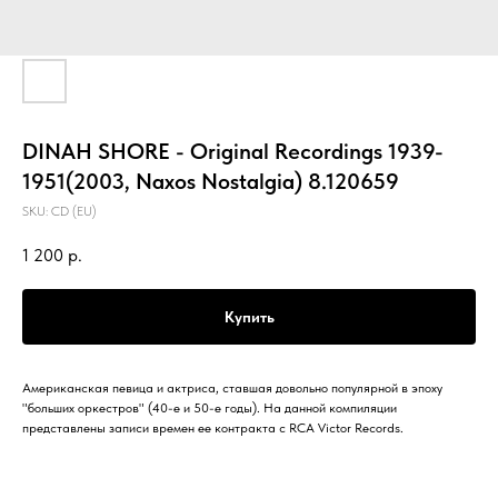
DINAH SHORE - Original Recordings 1939-
1951(2003, Naxos Nostalgia) 8.120659
SKU:
CD (EU)
1 200
р.
Купить
Американская певица и актриса, ставшая довольно популярной в эпоху
"больших оркестров" (40-е и 50-е годы). На данной компиляции
представлены записи времен ее контракта с RCA Victor Records.