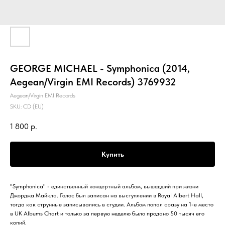
GEORGE MICHAEL - Symphonica (2014,
Aegean/Virgin EMI Records) 3769932
Aegean/Virgin EMI Records
SKU:
CD (EU)
1 800
р.
Купить
"Symphonica" - единственный концертный альбом, вышедший при жизни
Джорджа Майкла. Голос был записан на выступлении в Royal Albert Hall,
тогда как струнные записывались в студии. Альбом попал сразу на 1-е место
в UK Albums Chart и только за первую неделю было продано 50 тысяч его
копий.