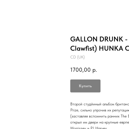
GALLON DRUNK - F
Clawfist) HUNKA 
CD (UK)
1700,00
р.
Купить
Второй студйиный альбом британс
Prize, сильно упрочив их репутац
(заставляя вспомнить ранних The B
открыл им двери на крупные еврп
Morrissey и PJ Harvey.