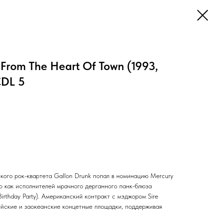
rom The Heart Of Town (1993,
CDL 5
кого рок-квартета Gallon Drunk попал в номинацию Mercury
ию как исполнителей мрачного дерганного панк-блюза
irthday Party). Американский контракт с мэджором Sire
ейские и заокеанские концетные площадки, поддерживая