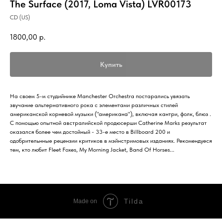
The Surface (2017, Loma Vista) LVR00173
CD (US)
1800,00
р.
Купить
На своем 5-м студийнике Manchester Orchestra постарались увязать
звучание альтернативного рока с элементами различных стилей
американской корневой музыки ("американа"), включая кантри, фолк, блюз .
С помощью опытной австралийской продюсерши Catherine Marks результат
оказался более чем достойный - 33-е меcто в Billboard 200 и
одобрительнные рецензии критиков в мэйнстримовых изданиях. Рекомендуеся
тем, кто любит Fleet Foxes, My Morning Jacket, Band Of Horses...
Tilda
Made on