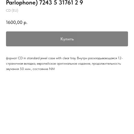
Parlophone) 7243 5 31761 2 9
CD (EU)
1600,00
р.
Купить
формат CD in standard jewel case with clear tray. Внутри раскладывающаяся 12-
страничная вкладка, европейское оригинальное издание, продолжительность
звучания 50 мин., состояние NM