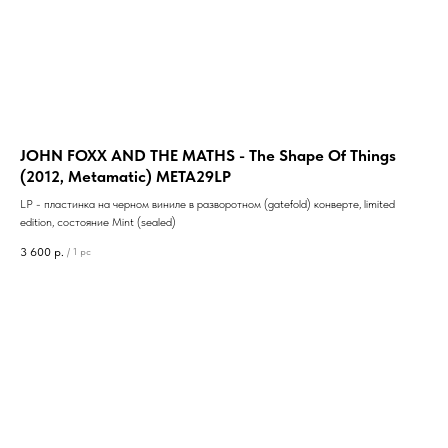
JOHN FOXX AND THE MATHS - The Shape Of Things
(2012, Metamatic) META29LP
LP - пластинка на черном виниле в разворотном (gatefold) конверте, limited
edition, состояние Mint (sealed)
3 600
р.
/
1 pc