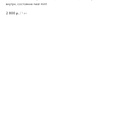
внутри, состояние near mint
2 800
р.
/
1 pc