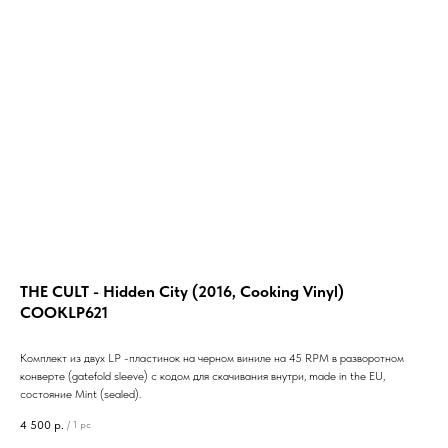
THE CULT - Hidden City (2016, Cooking Vinyl)
COOKLP621
Комплект из двух LP -пластинок на черном виниле на 45 RPM в разворотном
конверте (gatefold sleeve) с кодом для скачивания внутри, made in the EU,
состояние Mint (sealed).
4 500
р.
/
1 pc