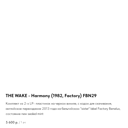
THE WAKE - Harmony (1982, Factory) FBN29
Комплект из 2-х LP- пластинок на черном виниле, с кодом для скачивания,
английское переиздание 2013 года на бельгийском "sister" label Factory Benelux,
состояние new sealed mint
5 600
р.
/
1 pc