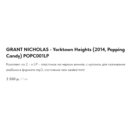
GRANT NICHOLAS - Yorktown Heights (2014, Popping
Candy) POPC001LP
Комплект из 2 - x LP - пластинок на черном виниле, с купоном для скачивания
альбома в формате mp3, состояние new sealed mint
3 500
р.
/
1 pc