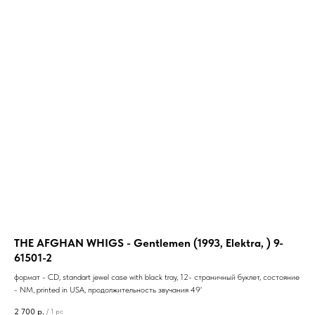
THE AFGHAN WHIGS - Gentlemen (1993, Elektra, ) 9-
61501-2
формат - CD, standart jewel case with black tray, 12- страничный буклет, состояние
- NM, printed in USA, продолжительность звучания 49'
2 700
р.
/
1 pc