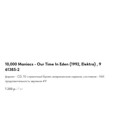
10,000 Maniacs - Our Time In Eden (1992, Elektra) , 9
61385-2
формат - CD, 10-страничный буклет, американское издание, состояние - NM
продолжительность звучания 49'
1 200
р.
/
1 pc