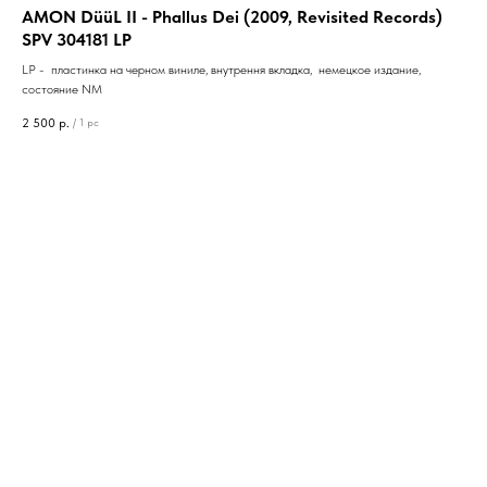
AMON DüüL II - Phallus Dei (2009, Revisited Records)
SPV 304181 LP
LP - пластинка на черном виниле, внутрення вкладка, немецкое издание,
состояние NM
2 500
р.
/
1 pc