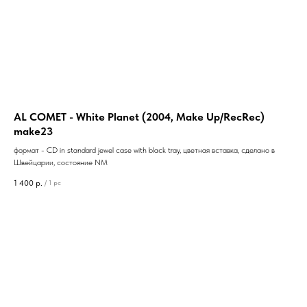
AL COMET - White Planet (2004, Make Up/RecRec)
make23
формат - CD in standard jewel case with black tray, цветная вставка, сделано в
Швейцарии, состояние NM
1 400
р.
/
1 pc