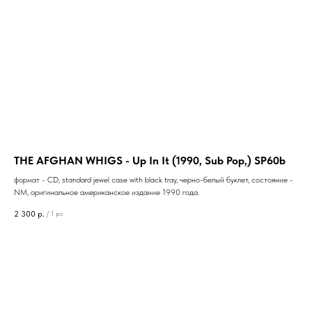
THE AFGHAN WHIGS - Up In It (1990, Sub Pop,) SP60b
формат - CD, standard jewel case with black tray, черно-белый буклет, состояние -
NM, оригинальное американское издание 1990 года.
2 300
р.
/
1 pc