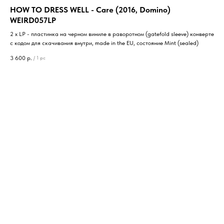
HOW TO DRESS WELL - Care (2016, Domino)
WEIRD057LP
2 x LP - пластинка на черном виниле в раворотном (gatefold sleeve) конверте
с кодом для скачивания внутри, made in the EU, состояние Mint (sealed)
3 600
р.
/
1 pc